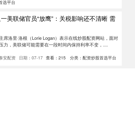
首选平台
一美联储官员“放鹰”：关税影响还不清晰 需
洛里·洛根（Lorie Logan）表示在线炒股配资网站，面对
力，美联储可能需要在一段时间内保持利率不变，....
泰安配资
日期：07-17
查看：
215
分类：
配资炒股首选平台
重磅！贵州百灵糖宁通络片联合乳膏治疗糖足
重症糖足更具优势
日，由贵州百灵（002424）企业集团申办、南通大学附属医院
“糖宁通络片联合糖宁通络乳膏对2型糖尿病足溃疡的....
来源：财通策略嬴
日期：07-16
首选平台