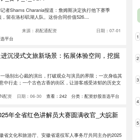
记者Shams Charania报道：詹姆斯决定执行他下赛季
项，留在洛杉矶湖人队。这份合同价值526....
来源：易配通配资
日期：07-01
1
首选平台
走进沉浸式文旅新场景：拓展体验空间，挖掘
2
 一场别出心裁的演出，打破观众与演员的界限；一次身临其
3
意中行走；一个古色古香的街区，让游客感受浓郁的历史文
N配资
日期：06-30
查看：
242
分类：
配资炒股首选平台
4
025年全省红色讲解员大赛圆满收官_大皖新
5
徽省文化和旅游厅、安徽省退役军人事务厅共同主办的2025