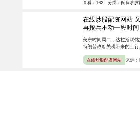
查看：
162
分类：
配资炒股
在线炒股配资网站 又
再按兵不动一段时间
美东时间周二，达拉斯联储主席
特朗普政府关税带来的上行压
在线炒股配资网站
来源：
在线炒股配资网站 
成果论文发布，对中
在线炒股配资网站 7月15
顾云娟教授担任主要研究者的
在线炒股配资网站
查看：
156
分类：
配资炒股