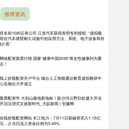
推荐资讯
排名前10的证券公司 江淮汽车获得发明专利授权: “虚拟载
荷在汽车摆臂耐久试验中的应用方法、系统、电子设备和存
储介质”
网络配资股票行情 国家“健康中国2030”将女性健康列为重
点！
线上炒股配资开户平台 烟台人工智能通识教育虚拟教研中
心在烟台大学成立
股票配资学 大别山腹地新地标！陡沙河云野归处盛大开业
开启沉浸式文旅新时代_大皖新闻 | 安徽网
在线炒股配资网站 长江电力：7月11日获融资买入1.15亿
元，占当日流入资金比例为3.40%