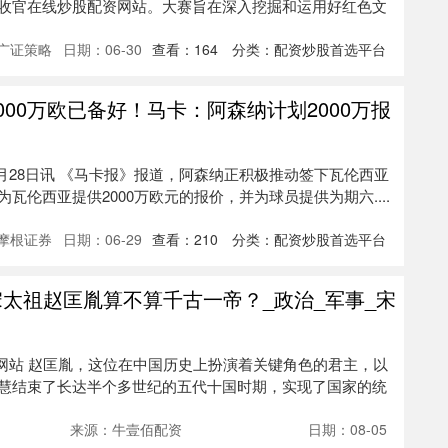
收官在线炒股配资网站。大赛旨在深入挖掘和运用好红色文
广证策略
日期：06-30
查看：
164
分类：
配资炒股首选平台
000万欧已备好！马卡：阿森纳计划2000万报
月28日讯 《马卡报》报道，阿森纳正积极推动签下瓦伦西亚
瓦伦西亚提供2000万欧元的报价，并为球员提供为期六....
摩根证券
日期：06-29
查看：
210
分类：
配资炒股首选平台
宋太祖赵匡胤算不算千古一帝？_政治_军事_宋
资网站 赵匡胤，这位在中国历史上扮演着关键角色的君主，以
慧结束了长达半个多世纪的五代十国时期，实现了国家的统
来源：牛壹佰配资
日期：08-05